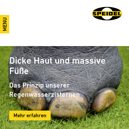
MENU
Dicke Haut und massive
Füße
Das Prinzip unserer
Regenwasserzisternen
Mehr erfahren