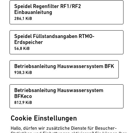
Speidel Regenfilter RF1/RF2
Einbauanleitung
286,1 KiB
Speidel Füllstandsangaben RTMO-
Erdspeicher
56,8 KiB
Betriebsanleitung Hauswassersystem BFK
938,3 KiB
Betriebsanleitung Hauswassersystem
BFKeco
812,9 KiB
Cookie Einstellungen
Installationsanleitung Hauswassersystem
BFK
Hallo, dürfen wir zusätzliche Dienste für Besucher-
2,7 MiB